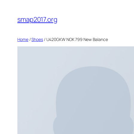
Skip
to
smap2017.org
content
Home
/
Shoes
/ U420GKW NOK 799 New Balance