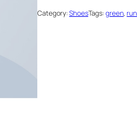
Category:
Shoes
Tags:
green
, 
run