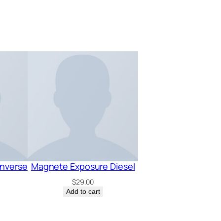
onverse
Magnete Exposure Diesel
$
29.00
Add to cart