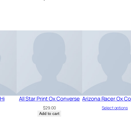
Hi
All Star Print Ox Converse
Arizona Racer Ox C
$
29.00
Select options
Add to cart