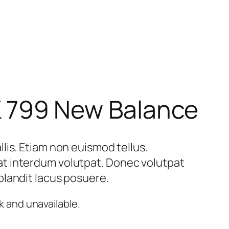
799 New Balance
lis. Etiam non euismod tellus.
t interdum volutpat. Donec volutpat
landit lacus posuere.
k and unavailable.