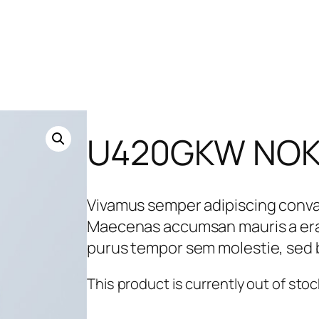
U420GKW NOK 
Vivamus semper adipiscing conval
Maecenas accumsan mauris a era
purus tempor sem molestie, sed b
This product is currently out of stoc